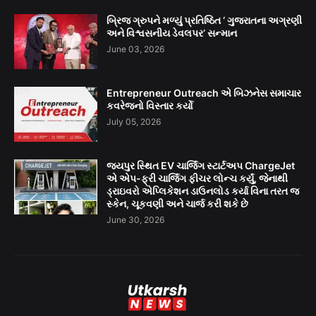
બ્રિજ ગ્રુપને મળ્યું પ્રતિષ્ઠિત ‘ ગુજરાતના અગ્રણી
અને વિશ્વસનીય ડેવલપર’ સન્માન
June 03, 2026
Entrepreneur Outreach એ બિઝનેસ સમાચાર
કવરેજનો વિસ્તાર કર્યો
July 05, 2026
જયપુર સ્થિત EV ચાર્જિંગ સ્ટાર્ટઅપ ChargeJet
એ એપ-ફ્રી ચાર્જિંગ ફીચર લોન્ચ કર્યું, જેનાથી
ડ્રાઇવરો એપ્લિકેશન ડાઉનલોડ કર્યા વિના તરત જ
સ્કેન, ચૂકવણી અને ચાર્જ કરી શકે છે
June 30, 2026