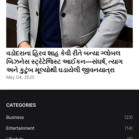
વડોદરાના હિરવ શાહ કેવી રીતે બન્યા ગ્લોબલ
બિઝનેસ સ્ટ્રેટેજિસ્ટ આઈકન—સંઘર્ષ, ત્યાગ
અને કુટુંબ મૂલ્યોથી ઘડાયેલી જીવનયાત્રા
May 04, 2025
CATEGORIES
Business
(23)
Entertainment
(14)
Lifestyle
(8)