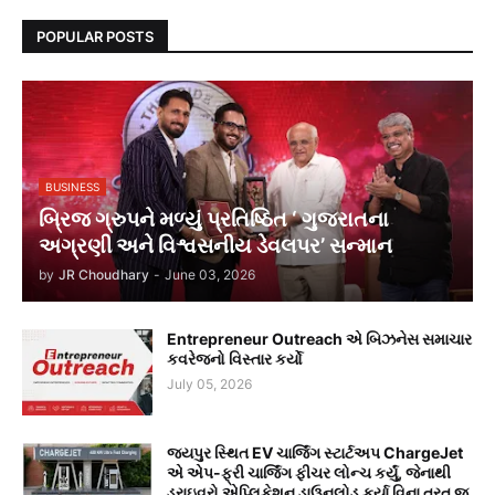
POPULAR POSTS
BUSINESS
બ્રિજ ગ્રુપને મળ્યું પ્રતિષ્ઠિત ‘ ગુજરાતના
અગ્રણી અને વિશ્વસનીય ડેવલપર’ સન્માન
by
JR Choudhary
-
June 03, 2026
Entrepreneur Outreach એ બિઝનેસ સમાચાર
કવરેજનો વિસ્તાર કર્યો
July 05, 2026
જયપુર સ્થિત EV ચાર્જિંગ સ્ટાર્ટઅપ ChargeJet
એ એપ-ફ્રી ચાર્જિંગ ફીચર લોન્ચ કર્યું, જેનાથી
ડ્રાઇવરો એપ્લિકેશન ડાઉનલોડ કર્યા વિના તરત જ