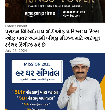
Entertainment
પ્રાઇમ વિડિયોના ધ લોર્ડ ઓફ ધ રિંગ્સઃ ધ રિંગ્સ
ઓફ પાવર આગામી બીજી સીઝન માટે અદભૂત
ટ્રેલર રિલીઝ કરે છે
July 26, 2024