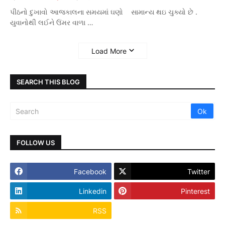
પીઠનો દુખાવો આજકાલના સમયમાં ઘણો સામાન્ય થઇ ચુક્યો છે .
યુવાનોથી લઈને ઉંમર વાળા …
Load More
SEARCH THIS BLOG
FOLLOW US
Facebook
Twitter
Linkedin
Pinterest
RSS