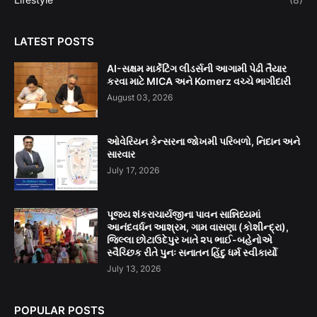
LATEST POSTS
AI-સક્ષમ માર્કેટિંગ લીડર્સની આગામી પેઢી તૈયાર
કરવા માટે MICA અને Komerz વચ્ચે ભાગીદારી
August 03, 2026
ઓવેરિયન કેન્સરના જોખમી પરિબળો, નિદાન અને
સારવાર
July 17, 2026
પૂજ્ય શંકરાચાર્યજીના પાવન સાન્નિધ્યમાં
આનંદવર્ધન આશ્રમ, ગામ વાસણા (કોશીન્દ્રા),
જિલ્લા છોટાઉદેપુર ખાતે ૨૫ ભાઈ-બહેનોએ
સ્વૈચ્છિક રીતે પુનઃ સનાતન હિંદુ ધર્મ સ્વીકાર્યો
July 13, 2026
POPULAR POSTS