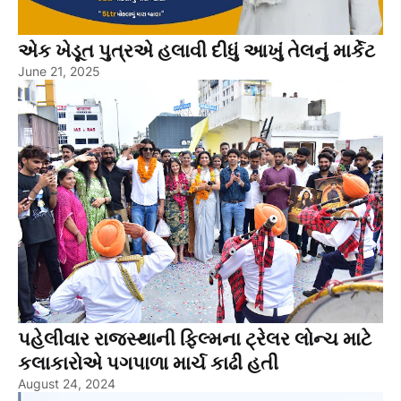
એક ખેડૂત પુત્રએ હલાવી દીધું આખું તેલનું માર્કેટ
June 21, 2025
પહેલીવાર રાજસ્થાની ફિલ્મના ટ્રેલર લોન્ચ માટે
કલાકારોએ પગપાળા માર્ચ કાઢી હતી
August 24, 2024