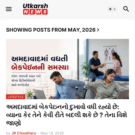
SHOWING POSTS FROM MAY, 2026
LIFESTYLE
અમદાવાદમાં બેકપેઇનનો દુખાવો વધી રહ્યો છે:
વ્યાના કેર તેને કેવી રીતે બદલી શકે છે ? તેના વિશે
જાણો
by
JR Choudhary
-
May 14, 2026