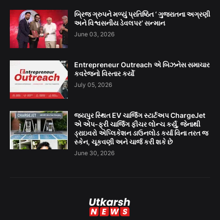
બ્રિજ ગ્રુપને મળ્યું પ્રતિષ્ઠિત ‘ ગુજરાતના અગ્રણી
અને વિશ્વસનીય ડેવલપર’ સન્માન
June 03, 2026
Entrepreneur Outreach એ બિઝનેસ સમાચાર
કવરેજનો વિસ્તાર કર્યો
July 05, 2026
જયપુર સ્થિત EV ચાર્જિંગ સ્ટાર્ટઅપ ChargeJet
એ એપ-ફ્રી ચાર્જિંગ ફીચર લોન્ચ કર્યું, જેનાથી
ડ્રાઇવરો એપ્લિકેશન ડાઉનલોડ કર્યા વિના તરત જ
સ્કેન, ચૂકવણી અને ચાર્જ કરી શકે છે
June 30, 2026