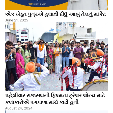
એક ખેડૂત પુત્રએ હલાવી દીધું આખું તેલનું માર્કેટ
June 21, 2025
પહેલીવાર રાજસ્થાની ફિલ્મના ટ્રેલર લોન્ચ માટે
કલાકારોએ પગપાળા માર્ચ કાઢી હતી
August 24, 2024