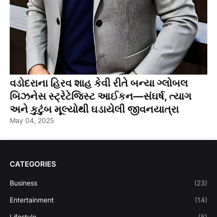
વડોદરાના હિરવ શાહ કેવી રીતે બન્યા ગ્લોબલ
બિઝનેસ સ્ટ્રેટેજિસ્ટ આઈકન—સંઘર્ષ, ત્યાગ
અને કુટુંબ મૂલ્યોથી ઘડાયેલી જીવનયાત્રા
May 04, 2025
CATEGORIES
Business
(23)
Entertainment
(14)
Lifestyle
(8)