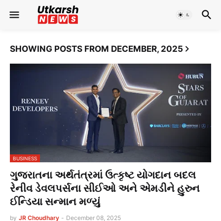
SHOWING POSTS FROM DECEMBER, 2025
BUSINESS
ગુજરાતના અર્થતંત્રમાં ઉત્કૃષ્ટ યોગદાન બદલ
રેનીવ ડેવલપર્સના સીઈઓ અને એમડીને હુરુન
ઈન્ડિયા સન્માન મળ્યું
by
JR Choudhary
-
December 08, 2025