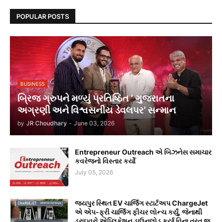
POPULAR POSTS
BUSINESS
બ્રિજ ગ્રુપને મળ્યું પ્રતિષ્ઠિત ‘ ગુજરાતના
અગ્રણી અને વિશ્વસનીય ડેવલપર’ સન્માન
by
JR Choudhary
-
June 03, 2026
Entrepreneur Outreach એ બિઝનેસ સમાચાર
કવરેજનો વિસ્તાર કર્યો
July 05, 2026
જયપુર સ્થિત EV ચાર્જિંગ સ્ટાર્ટઅપ ChargeJet
એ એપ-ફ્રી ચાર્જિંગ ફીચર લોન્ચ કર્યું, જેનાથી
ડ્રાઇવરો એપ્લિકેશન ડાઉનલોડ કર્યા વિના તરત જ