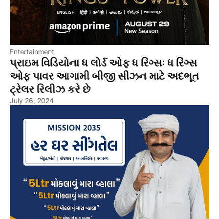
Entertainment
પ્રાઇમ વિડિયોના ધ લોર્ડ ઓફ ધ રિંગ્સઃ ધ રિંગ્સ
ઓફ પાવર આગામી બીજી સીઝન માટે અદભૂત
ટ્રેલર રિલીઝ કરે છે
July 26, 2024