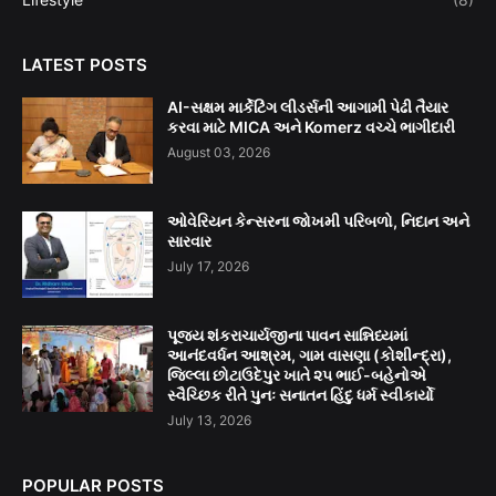
LATEST POSTS
AI-સક્ષમ માર્કેટિંગ લીડર્સની આગામી પેઢી તૈયાર
કરવા માટે MICA અને Komerz વચ્ચે ભાગીદારી
August 03, 2026
ઓવેરિયન કેન્સરના જોખમી પરિબળો, નિદાન અને
સારવાર
July 17, 2026
પૂજ્ય શંકરાચાર્યજીના પાવન સાન્નિધ્યમાં
આનંદવર્ધન આશ્રમ, ગામ વાસણા (કોશીન્દ્રા),
જિલ્લા છોટાઉદેપુર ખાતે ૨૫ ભાઈ-બહેનોએ
સ્વૈચ્છિક રીતે પુનઃ સનાતન હિંદુ ધર્મ સ્વીકાર્યો
July 13, 2026
POPULAR POSTS