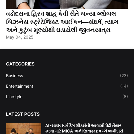
વડોદરાના હિરવ શાહ કેવી રીતે બન્યા ગ્લોબલ
બિઝનેસ સ્ટ્રેટેજિસ્ટ આઈકન—સંઘર્ષ, ત્યાગ
અને કુટુંબ મૂલ્યોથી ઘડાયેલી જીવનયાત્રા
May 04, 2025
CATEGORIES
Business
(23)
Entertainment
(14)
Lifestyle
(8)
LATEST POSTS
AI-સક્ષમ માર્કેટિંગ લીડર્સની આગામી પેઢી તૈયાર
કરવા માટે MICA અને Komerz વચ્ચે ભાગીદારી