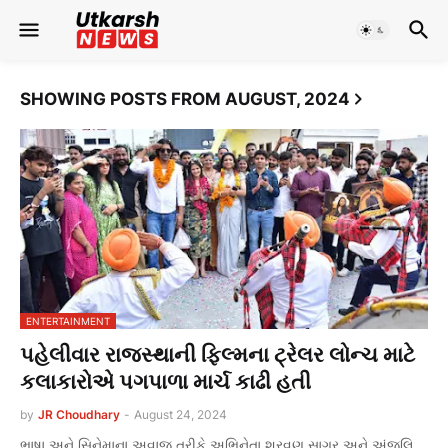
SHOWING POSTS FROM AUGUST, 2024
ENTERTAINMENT
પહેલીવાર રાજસ્થાની ફિલ્મના ટ્રેલર લોન્ચ માટે
કલાકારોએ પગપાળા માર્ચ કાઢી હતી
by
JR Choudhary
-
August 24, 2024
ભાષા અને સિનેમાના અવાજ તરીકે અભિનેતા શ્રવણ સાગર અને અંજલિ