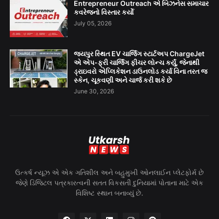
Entrepreneur Outreach એ બિઝનેસ સમાચાર
કવરેજનો વિસ્તાર કર્યો
July 05, 2026
જયપુર સ્થિત EV ચાર્જિંગ સ્ટાર્ટઅપ ChargeJet
એ એપ-ફ્રી ચાર્જિંગ ફીચર લોન્ચ કર્યું, જેનાથી
ડ્રાઇવરો એપ્લિકેશન ડાઉનલોડ કર્યા વિના તરત જ
સ્કેન, ચૂકવણી અને ચાર્જ કરી શકે છે
June 30, 2026
ઉત્કર્ષ ન્યૂઝ એ એક ગતિશીલ અને બહુમુખી ઓનલાઈન પ્લેટફોર્મ છે
જેણે ડિજિટલ પત્રકારત્વની સતત વિકસતી દુનિયામાં પોતાના માટે એક
વિશિષ્ટ સ્થાન બનાવ્યું છે.