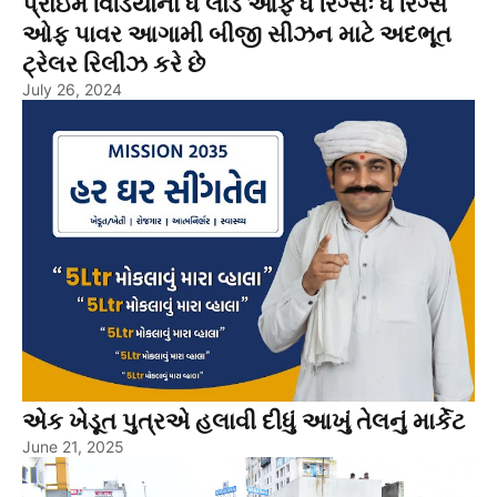
પ્રાઇમ વિડિયોના ધ લોર્ડ ઓફ ધ રિંગ્સઃ ધ રિંગ્સ
ઓફ પાવર આગામી બીજી સીઝન માટે અદભૂત
ટ્રેલર રિલીઝ કરે છે
July 26, 2024
એક ખેડૂત પુત્રએ હલાવી દીધું આખું તેલનું માર્કેટ
June 21, 2025