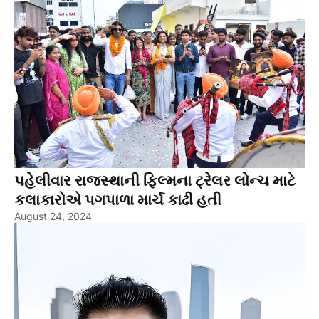
પહેલીવાર રાજસ્થાની ફિલ્મના ટ્રેલર લોન્ચ માટે
કલાકારોએ પગપાળા માર્ચ કાઢી હતી
August 24, 2024