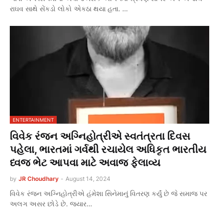
રાઘવ સાથે સેંકડો લોકો એકઠા થયા હતા. …
ENTERTAINMENT
વિવેક રંજન અગ્નિહોત્રીએ સ્વતંત્રતા દિવસ
પહેલા, ભારતમાં ગર્વથી રચાયેલ અધિકૃત ભારતીય
ધ્વજ ભેટ આપવા માટે અવાજ ફેલાવ્ય
by
JR Choudhary
-
August 14, 2024
વિવેક રંજન અગ્નિહોત્રીએ હંમેશા સિનેમાનું વિતરણ કર્યું છે જે સમાજ પર
અલગ અસર છોડે છે. જ્યાર…