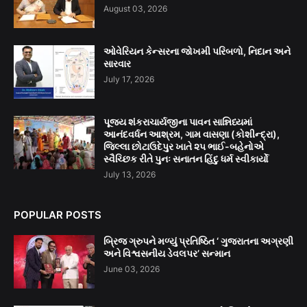
August 03, 2026
ઓવેરિયન કેન્સરના જોખમી પરિબળો, નિદાન અને
સારવાર
July 17, 2026
પૂજ્ય શંકરાચાર્યજીના પાવન સાન્નિધ્યમાં
આનંદવર્ધન આશ્રમ, ગામ વાસણા (કોશીન્દ્રા),
જિલ્લા છોટાઉદેપુર ખાતે ૨૫ ભાઈ-બહેનોએ
સ્વૈચ્છિક રીતે પુનઃ સનાતન હિંદુ ધર્મ સ્વીકાર્યો
July 13, 2026
POPULAR POSTS
બ્રિજ ગ્રુપને મળ્યું પ્રતિષ્ઠિત ‘ ગુજરાતના અગ્રણી
અને વિશ્વસનીય ડેવલપર’ સન્માન
June 03, 2026