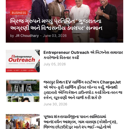
BUSINESS
બ્રિજ ગ્રુપને મળ્યું પ્રતિષ્ઠિત ‘ ગુજરાતના
અગ્રણી અને વિશ્વસનીય ડેવલપર’ સન્માન
by
JR Choudhary
-
June 03, 2026
Entrepreneur Outreach એ બિઝનેસ સમાચાર
કવરેજનો વિસ્તાર કર્યો
July 05, 2026
જયપુર સ્થિત EV ચાર્જિંગ સ્ટાર્ટઅપ ChargeJet
એ એપ-ફ્રી ચાર્જિંગ ફીચર લોન્ચ કર્યું, જેનાથી
ડ્રાઇવરો એપ્લિકેશન ડાઉનલોડ કર્યા વિના તરત જ
સ્કેન, ચૂકવણી અને ચાર્જ કરી શકે છે
June 30, 2026
પૂજ્ય શંકરાચાર્યજીના પાવન સાન્નિધ્યમાં
આનંદવર્ધન આશ્રમ, ગામ વાસણા (કોશીન્દ્રા),
જિલ્લા છોટાઉદેપુર ખાતે ૨૫ ભાઈ-બહેનોએ