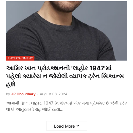
ENTERTAINMENT
આમિર ખાન પ્રોડક્શનની 'લાહોર 1947'માં
પહેલાં ક્યારેય ન જોયેલી વ્યાપક ટ્રેન સિક્વન્સ
હશે
by
JR Choudhary
-
August 08, 2024
આગામી ફિલ્મ લાહોર, 1947 નિઃશંકપણે એક મેગા પ્રોજેક્ટ છે જેની દરેક
લોકો આતુરતાથી રાહ જોઈ રહ્યા…
Load More