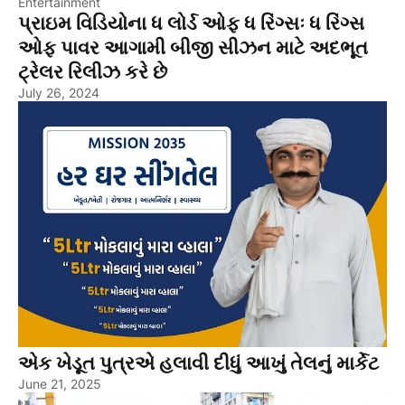
Entertainment
પ્રાઇમ વિડિયોના ધ લોર્ડ ઓફ ધ રિંગ્સઃ ધ રિંગ્સ
ઓફ પાવર આગામી બીજી સીઝન માટે અદભૂત
ટ્રેલર રિલીઝ કરે છે
July 26, 2024
એક ખેડૂત પુત્રએ હલાવી દીધું આખું તેલનું માર્કેટ
June 21, 2025