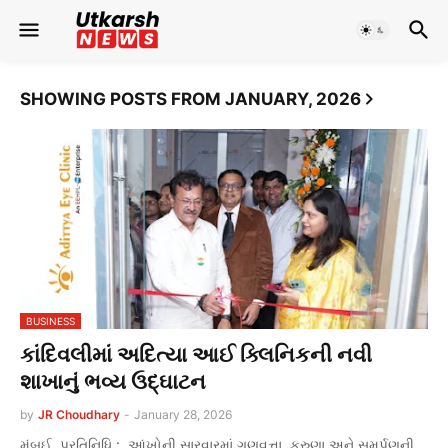
SHOWING POSTS FROM JANUARY, 2026
BUSINESS
કાંદિવલીમાં અદિત્યા આઈ ક્લિનિકની નવી
શાખાનું ભવ્ય ઉદ્ઘાટન
by
JR Choudhary
-
January 28, 2026
મુંબઈ, પ્રતિનિધિ : આંખોની સારવારમાં ગુણવત્તા, કરુણા અને સમર્પણની