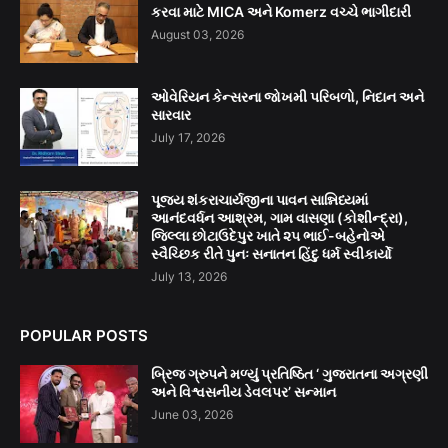
કરવા માટે MICA અને Komerz વચ્ચે ભાગીદારી
August 03, 2026
ઓવેરિયન કેન્સરના જોખમી પરિબળો, નિદાન અને
સારવાર
July 17, 2026
પૂજ્ય શંકરાચાર્યજીના પાવન સાન્નિધ્યમાં
આનંદવર્ધન આશ્રમ, ગામ વાસણા (કોશીન્દ્રા),
જિલ્લા છોટાઉદેપુર ખાતે ૨૫ ભાઈ-બહેનોએ
સ્વૈચ્છિક રીતે પુનઃ સનાતન હિંદુ ધર્મ સ્વીકાર્યો
July 13, 2026
POPULAR POSTS
બ્રિજ ગ્રુપને મળ્યું પ્રતિષ્ઠિત ‘ ગુજરાતના અગ્રણી
અને વિશ્વસનીય ડેવલપર’ સન્માન
June 03, 2026