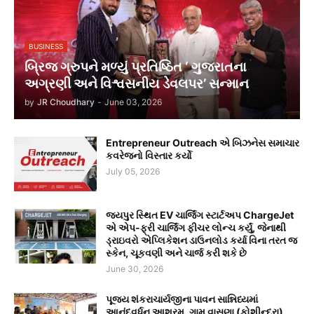
BUSINESS
બ્રિજ ગ્રુપને મળ્યું પ્રતિષ્ઠિત ‘ ગુજરાતના
અગ્રણી અને વિશ્વસનીય ડેવલપર’ સન્માન
by
JR Choudhary
-
June 03, 2026
Entrepreneur Outreach એ બિઝનેસ સમાચાર
કવરેજનો વિસ્તાર કર્યો
July 05, 2026
જયપુર સ્થિત EV ચાર્જિંગ સ્ટાર્ટઅપ ChargeJet
એ એપ-ફ્રી ચાર્જિંગ ફીચર લોન્ચ કર્યું, જેનાથી
ડ્રાઇવરો એપ્લિકેશન ડાઉનલોડ કર્યા વિના તરત જ
સ્કેન, ચૂકવણી અને ચાર્જ કરી શકે છે
June 30, 2026
પૂજ્ય શંકરાચાર્યજીના પાવન સાન્નિધ્યમાં
આનંદવર્ધન આશ્રમ, ગામ વાસણા (કોશીન્દ્રા),