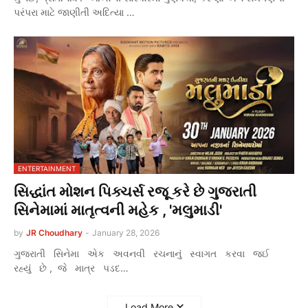
પરંપરા માટે જાણીતી અદિત્યા …
ENTERTAINMENT
સિદ્ધાંત મોશન પિક્ચર્સ રજૂ કરે છે ગુજરાતી
સિનેમામાં માતૃત્વની મહેક , 'મલુમાડી'
by
JR Choudhary
-
January 28, 2026
ગુજરાતી સિનેમા એક અવનવી રચનાનું સ્વાગત કરવા જઈ
રહ્યું છે , જે માત્ર પડદ…
Load More