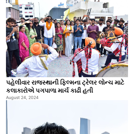
પહેલીવાર રાજસ્થાની ફિલ્મના ટ્રેલર લોન્ચ માટે
કલાકારોએ પગપાળા માર્ચ કાઢી હતી
August 24, 2024