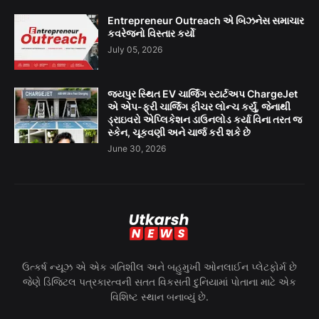
Entrepreneur Outreach એ બિઝનેસ સમાચાર
કવરેજનો વિસ્તાર કર્યો
July 05, 2026
જયપુર સ્થિત EV ચાર્જિંગ સ્ટાર્ટઅપ ChargeJet
એ એપ-ફ્રી ચાર્જિંગ ફીચર લોન્ચ કર્યું, જેનાથી
ડ્રાઇવરો એપ્લિકેશન ડાઉનલોડ કર્યા વિના તરત જ
સ્કેન, ચૂકવણી અને ચાર્જ કરી શકે છે
June 30, 2026
ઉત્કર્ષ ન્યૂઝ એ એક ગતિશીલ અને બહુમુખી ઓનલાઈન પ્લેટફોર્મ છે
જેણે ડિજિટલ પત્રકારત્વની સતત વિકસતી દુનિયામાં પોતાના માટે એક
વિશિષ્ટ સ્થાન બનાવ્યું છે.