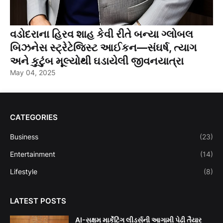
વડોદરાના હિરવ શાહ કેવી રીતે બન્યા ગ્લોબલ
બિઝનેસ સ્ટ્રેટેજિસ્ટ આઈકન—સંઘર્ષ, ત્યાગ
અને કુટુંબ મૂલ્યોથી ઘડાયેલી જીવનયાત્રા
May 04, 2025
CATEGORIES
Business
(23)
Entertainment
(14)
Lifestyle
(8)
LATEST POSTS
AI-સક્ષમ માર્કેટિંગ લીડર્સની આગામી પેઢી તૈયાર