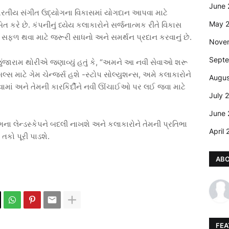
June 
ારતીય સંગીત ઉદ્યોગના વિકાસમાં યોગદાન આપવા માટે
May 
િત કરે છે. કંપનીનું ધ્યેય કલાકારોને સર્જનાત્મક રીતે વિકાસ
 સફળ થવા માટે જરૂરી સાધનો અને સમર્થન પ્રદાન કરવાનું છે.
Nove
Sept
ંજારામ થોરીએ જણાવ્યું હતું કે, “અમને આ નવી સેવાઓ શરૂ
લેબલ્સ માટે ગેમ ચેન્જર્સ હશે -સ્ટોપ સોલ્યુશન્સ, અમે કલાકારોને
Augus
કરવામાં અને તેમની કારકિર્દીને નવી ઊંચાઈઓ પર લઈ જવા માટે
July 
June 
ા લેન્ડસ્કેપને બદલી નાખશે અને કલાકારોને તેમની પ્રતિભા
April
 તકો પૂરી પાડશે.
AB
FEA