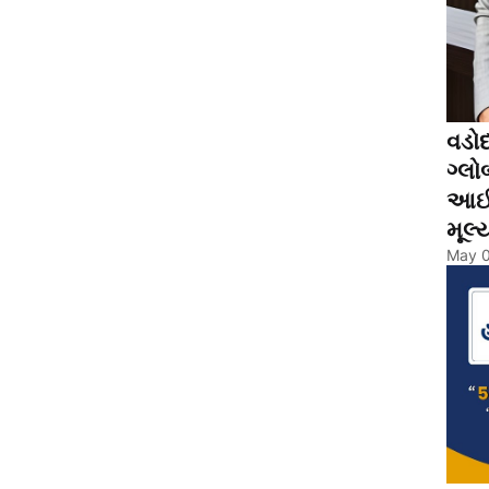
વડોદ
ગ્લો
આઈક
મૂલ્
May 0