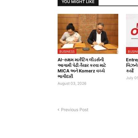
YOU MIGHT LIKE
BUSINESS
BUSIN
AI-સક્ષમ માર્કેટિંગ લીડર્સની
Entre
આગામી પેઢી તૈયાર કરવા માટે
બિઝને
MICA અને Komerz વચ્ચે
કર્યો
ભાગીદારી
July 0
August 03, 2026
Previous Post