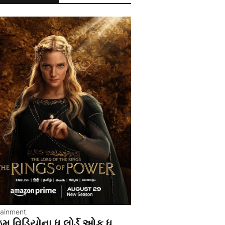
tainment
ઇમ વિડિયોના ધ લોર્ડ ઓફ ધ