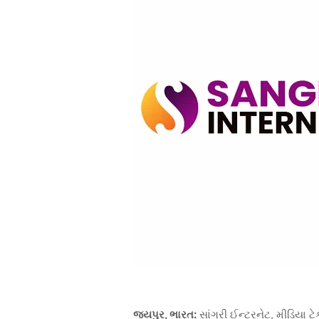
જયપુર, ભારત:
સાંગરી ઈન્ટરનેટ, મીડિયા ટ