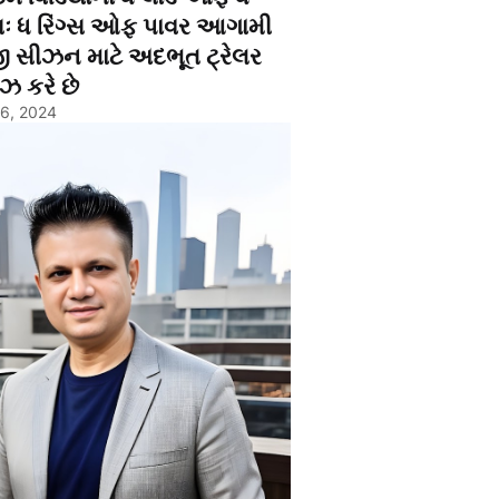
્સઃ ધ રિંગ્સ ઓફ પાવર આગામી
ી સીઝન માટે અદભૂત ટ્રેલર
ઝ કરે છે
26, 2024