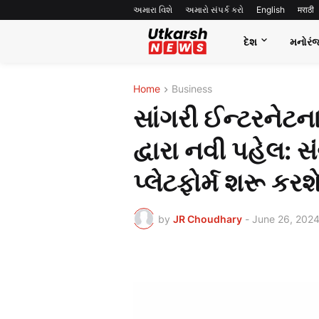
અમારા વિશે
અમારો સંપર્ક કરો
English
मराठी
દેશ
મનોરં
Home
Business
સાંગરી ઈન્ટરનેટન
દ્વારા નવી પહેલ: સ
પ્લેટફોર્મ શરૂ કરશ
by
JR Choudhary
-
June 26, 202