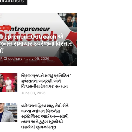
ULAR POSTS
SINESS
trepreneur Outreach એ
ઝનેસ સમાચાર કવરેજનો વિસ્તાર
યો
JR Choudhary
-
July 05, 2026
બ્રિજ ગ્રુપને મળ્યું પ્રતિષ્ઠિત ‘
ગુજરાતના અગ્રણી અને
વિશ્વસનીય ડેવલપર’ સન્માન
June 03, 2026
વડોદરાના હિરવ શાહ કેવી રીતે
બન્યા ગ્લોબલ બિઝનેસ
સ્ટ્રેટેજિસ્ટ આઈકન—સંઘર્ષ,
ત્યાગ અને કુટુંબ મૂલ્યોથી
ઘડાયેલી જીવનયાત્રા