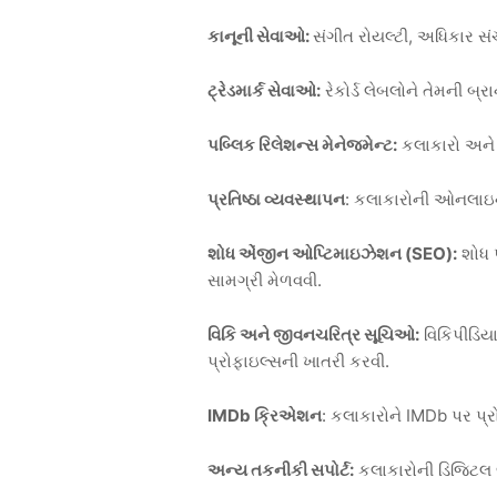
કાનૂની સેવાઓ:
સંગીત રોયલ્ટી, અધિકાર સં
ટ્રેડમાર્ક સેવાઓ:
રેકોર્ડ લેબલોને તેમની બ્
પબ્લિક રિલેશન્સ મેનેજમેન્ટ:
કલાકારો અને લ
પ્રતિષ્ઠા વ્યવસ્થાપન
: કલાકારોની ઓનલાઇન પ્
શોધ એંજીન ઓપ્ટિમાઇઝેશન (SEO):
શોધ પ
સામગ્રી મેળવવી.
વિકિ અને જીવનચરિત્ર સૂચિઓ:
વિકિપીડિય
પ્રોફાઇલ્સની ખાતરી કરવી.
IMDb ક્રિએશન
: કલાકારોને IMDb પર પ્
અન્ય તકનીકી સપોર્ટ:
કલાકારોની ડિજિટલ જ