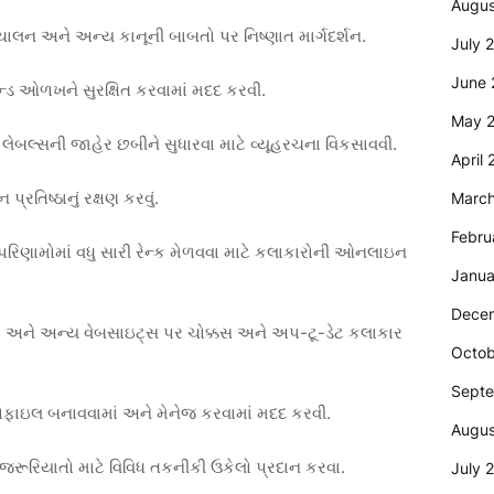
Augus
ચાલન અને અન્ય કાનૂની બાબતો પર નિષ્ણાત માર્ગદર્શન.
July 
June 
રાન્ડ ઓળખને સુરક્ષિત કરવામાં મદદ કરવી.
May 
ેબલ્સની જાહેર છબીને સુધારવા માટે વ્યૂહરચના વિકસાવવી.
April
રતિષ્ઠાનું રક્ષણ કરવું.
Marc
Febru
રિણામોમાં વધુ સારી રેન્ક મેળવવા માટે કલાકારોની ઓનલાઇન
Janua
Dece
ા અને અન્ય વેબસાઇટ્સ પર ચોક્કસ અને અપ-ટૂ-ડેટ કલાકાર
Octob
Sept
રોફાઇલ બનાવવામાં અને મેનેજ કરવામાં મદદ કરવી.
Augus
રૂરિયાતો માટે વિવિધ તકનીકી ઉકેલો પ્રદાન કરવા.
July 