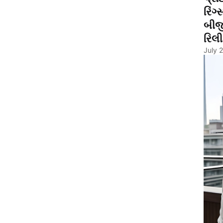
રિંગ
બીજ
રિલી
July 