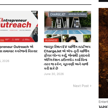
ESS
BUSINESS
preneur Outreach એ
જયપુર સ્થિત EV ચાર્જિંગ સ્ટાર્ટઅપ
સ સમાચાર કવરેજનો વિસ્તાર
ChargeJet એ એપ-ફ્રી ચાર્જિંગ
ફીચર લોન્ચ કર્યું, જેનાથી ડ્રાઇવરો
એપ્લિકેશન ડાઉનલોડ કર્યા વિના
5, 2026
તરત જ સ્કેન, ચૂકવણી અને ચાર્જ
કરી શકે છે
June 30, 2026
Next Post
Enter
પ્રા