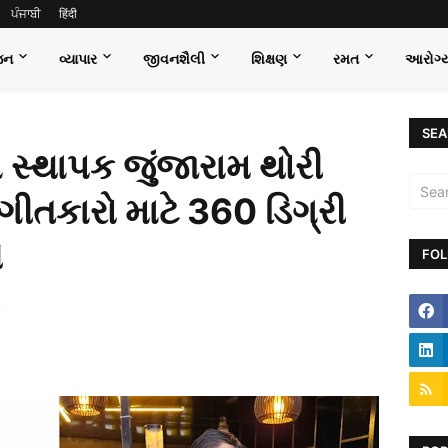
ਪੰਜਾਬੀ
हिंदी
જન
વ્યાપાર
જીવનશૈલી
શિક્ષણ
રમત
આરોગ્
SEA
ા સ્થાપક જુંજારામ થોરી
ંગીતકારો માટે 360 ડિગ્રી
ે
FOL
4