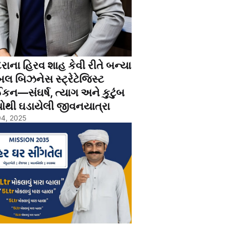
રાના હિરવ શાહ કેવી રીતે બન્યા
બલ બિઝનેસ સ્ટ્રેટેજિસ્ટ
ન—સંઘર્ષ, ત્યાગ અને કુટુંબ
યોથી ઘડાયેલી જીવનયાત્રા
4, 2025