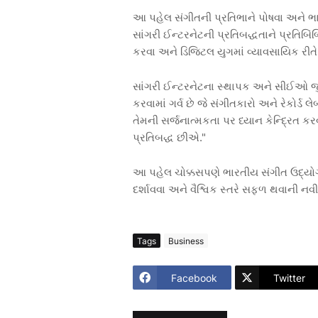
આ પહેલ સંગીતની પ્રતિભાને પોષવા અને ભ
સાંગરી ઈન્ટરનેટની પ્રતિબદ્ધતાને પ્રતિબિંબ
કરવા અને ડિજિટલ યુગમાં વ્યાવસાયિક રીતે
સાંગરી ઈન્ટરનેટના સ્થાપક અને સીઈઓ જુ
કરવામાં ગર્વ છે જે સંગીતકારો અને રેકોર્ડ 
તેમની સર્જનાત્મકતા પર ધ્યાન કેન્દ્રિત 
પ્રતિબદ્ધ છીએ."
આ પહેલ ચોક્કસપણે ભારતીય સંગીત ઉદ્યોગન
દર્શાવવા અને વૈશ્વિક સ્તરે સફળ થવાની નવી
Tags
Business
Facebook
Twitter