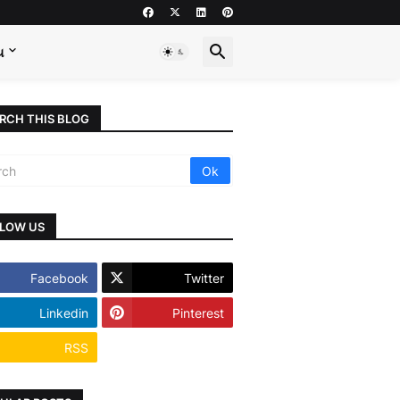
ય
RCH THIS BLOG
LOW US
Facebook
Twitter
Linkedin
Pinterest
RSS