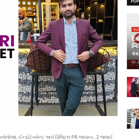
POP
BU
En
બિ
કર્
by
ેક્નોલોજી, ઈન્ફોટેનમેન્ટ અને ડિજિટલ PR જાયન્ટ, 2 જુલાઈ