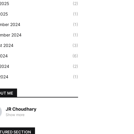
2025
(2)
2025
(1)
mber 2024
(1)
ember 2024
(1)
t 2024
(3)
2024
(6)
2024
(2)
 2024
(1)
OUT ME
JR Choudhary
Show more
TURED SECTION