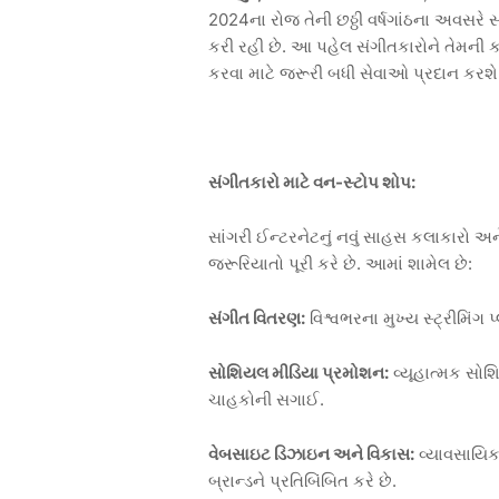
2024ના રોજ તેની છઠ્ઠી વર્ષગાંઠના અવસરે સ
કરી રહી છે. આ પહેલ સંગીતકારોને તેમની 
કરવા માટે જરૂરી બધી સેવાઓ પ્રદાન કરશે
સંગીતકારો માટે વન-સ્ટોપ શોપ:
સાંગરી ઈન્ટરનેટનું નવું સાહસ કલાકારો અને
જરૂરિયાતો પૂરી કરે છે. આમાં શામેલ છે:
સંગીત વિતરણ:
વિશ્વભરના મુખ્ય સ્ટ્રીમિંગ પ
સોશિયલ મીડિયા પ્રમોશન:
વ્યૂહાત્મક સો
ચાહકોની સગાઈ.
વેબસાઇટ ડિઝાઇન અને વિકાસ:
વ્યાવસાયિક 
બ્રાન્ડને પ્રતિબિંબિત કરે છે.