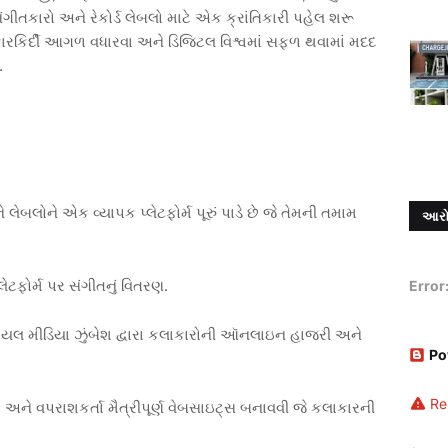
ંગીતકારો અને રેકોર્ડ લેબલો માટે એક ક્રાંતિકારી પહેલ શરૂ
કારકિર્દી આગળ વધારવા અને ડિજિટલ વિશ્વમાં સફળ થવામાં મદદ
.
 લેબલોને એક વ્યાપક પ્લેટફોર્મ પૂરું પાડે છે જે તેમની તમામ
આરો
્લેટફોર્મ પર સંગીતનું વિતરણ.
Error
શિયલ મીડિયા ઝુંબેશ દ્વારા કલાકારોની ઑનલાઇન હાજરી અને
Po
Re
અને વપરાશકર્તા મૈત્રીપૂર્ણ વેબસાઇટ્સ બનાવવી જે કલાકારની