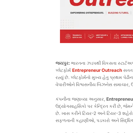
જયપુર:
ભારતના ઝડપથી વિકસતા સ્ટાર્ટઅ
પ્લેટફોર્મ
Entrepreneur Outreach
સતત પ
રહ્યું છે. પ્લેટફોર્મનો મુખ્ય હેતુ પ્રથમ 
વેપારીઓને વિશ્વસનીય બિઝનેસ સમાચાર, ઉદ્
કંપનીના જણાવ્યા અનુસાર,
Entrepreneu
ઉદ્યોગસાહસિકો પર કેન્દ્રિત કરી છે, જેમન
છે. ખાસ કરીને ટિયર-2 અને ટિયર-3 શહેર
સફળતાની કહાણીઓ, પડકારો અને સિદ્ધિઓ