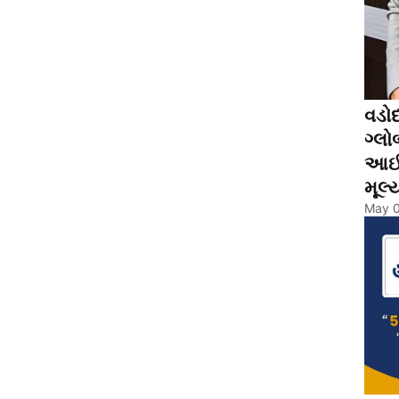
વડોદ
ગ્લો
આઈક
મૂલ્
May 0