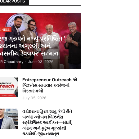
ULAR POSTS
SINESS
િજ ગ્રુપને મળ્યું પ્રતિષ્ઠિત ‘
જરાતના અગ્રણી અને
શ્વસનીય ડેવલપર’ સન્માન
JR Choudhary
-
June 03, 2026
Entrepreneur Outreach એ
બિઝનેસ સમાચાર કવરેજનો
વિસ્તાર કર્યો
July 05, 2026
વડોદરાના હિરવ શાહ કેવી રીતે
બન્યા ગ્લોબલ બિઝનેસ
સ્ટ્રેટેજિસ્ટ આઈકન—સંઘર્ષ,
ત્યાગ અને કુટુંબ મૂલ્યોથી
ઘડાયેલી જીવનયાત્રા