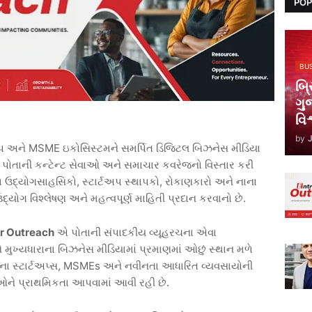
POP
BU
બ્ર
ગુ
વિ
by
પ અને MSME ઇકોસિસ્ટમને સમર્પિત ડિજિટલ બિઝનેસ મીડિયા
ોતાની કન્ટેન્ટ સેવાઓ અને સમાચાર કવરેજનો વિસ્તાર કરી
પેઢીના ઉદ્યોગસાહસિકો, સ્ટાર્ટઅપ સ્થાપકો, રોકાણકારો અને નાના
યોગ વિશ્લેષણ અને મહત્વપૂર્ણ માહિતી પ્રદાન કરવાનો છે.
r Outreach
એ પોતાની સંપાદકીય વ્યૂહરચના એવા
ે મુખ્યધારાના બિઝનેસ મીડિયામાં પ્રમાણમાં ઓછું સ્થાન મળે
ોના સ્ટાર્ટઅપ્સ, MSMEs અને નવીનતા આધારિત વ્યવસાયોની
ને પ્રાથમિકતા આપવામાં આવી રહી છે.