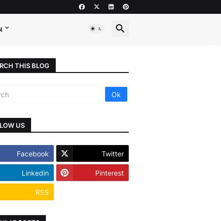
ય
RCH THIS BLOG
LOW US
Facebook
Twitter
Linkedin
Pinterest
RSS