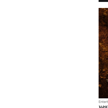
Enter
પ્રા