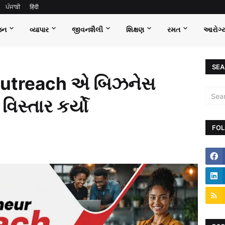
ਪੰਜਾਬੀ
हिंदी
જન
વ્યાપાર
જીવનશૈલી
શિક્ષણ
રમત
આરોગ્
SEA
Outreach એ બિઝનેસ
િસ્તાર કર્યો
FOL