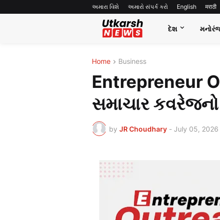
અમારા વિશે
અમારો સંપર્ક કરો
English
मराठी
દેશ
મનોરં
Home
Business
Entrepreneur 
સમાચાર કવરેજનો વ
by
JR Choudhary
-
July 05, 2026