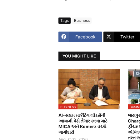
Tags
Business
Facebook
Twitter
YOU MIGHT LIKE
BUSINESS
BUSIN
AI-સક્ષમ માર્કેટિંગ લીડર્સની
જયપુર 
આગામી પેઢી તૈયાર કરવા માટે
Charg
MICA અને Komerz વચ્ચે
ફીચર લો
ભાગીદારી
એપ્લિક
તરત જ 
August 03, 2026