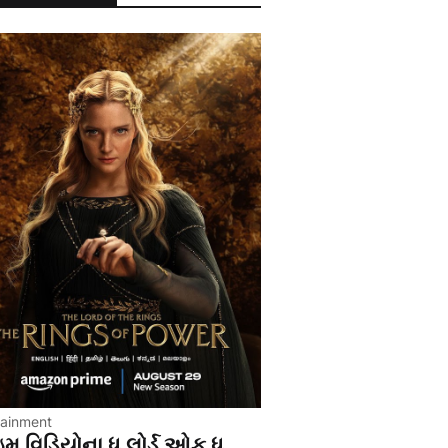
tainment
ઇમ વિડિયોના ધ લોર્ડ ઓફ ધ