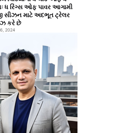
્સઃ ધ રિંગ્સ ઓફ પાવર આગામી
ી સીઝન માટે અદભૂત ટ્રેલર
ઝ કરે છે
26, 2024