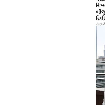
રિંગ
બીજ
રિલી
July 