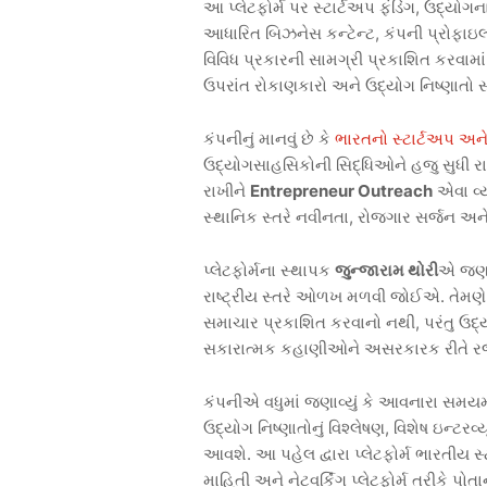
આ પ્લેટફોર્મ પર સ્ટાર્ટઅપ ફંડિંગ, ઉદ્યોગના
આધારિત બિઝનેસ કન્ટેન્ટ, કંપની પ્રોફાઇલ્
વિવિધ પ્રકારની સામગ્રી પ્રકાશિત કરવામ
ઉપરાંત રોકાણકારો અને ઉદ્યોગ નિષ્ણાતો 
કંપનીનું માનવું છે કે
ભારતનો સ્ટાર્ટઅપ અ
ઉદ્યોગસાહસિકોની સિદ્ધિઓને હજુ સુધી રા
રાખીને
Entrepreneur Outreach
એવા વ્ય
સ્થાનિક સ્તરે નવીનતા, રોજગાર સર્જન અને
પ્લેટફોર્મના સ્થાપક
જુન્જારામ થોરી
એ જણાવ
રાષ્ટ્રીય સ્તરે ઓળખ મળવી જોઈએ. તેમણે 
સમાચાર પ્રકાશિત કરવાનો નથી, પરંતુ ઉદ
સકારાત્મક કહાણીઓને અસરકારક રીતે રજૂ ક
કંપનીએ વધુમાં જણાવ્યું કે આવનારા સમયમ
ઉદ્યોગ નિષ્ણાતોનું વિશ્લેષણ, વિશેષ ઇન્ટરવ
આવશે. આ પહેલ દ્વારા પ્લેટફોર્મ ભારતીય
માહિતી અને નેટવર્કિંગ પ્લેટફોર્મ તરીકે પ