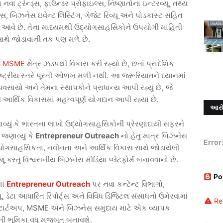
 નવા ટ્રેન્ડ્સ, ફાઉન્ડર પ્રોફાઇલ્સ, નિષ્ણાતોના ઇન્ટરવ્યૂ, તથ્ય
સ, બિઝનેસ ઇવેન્ટ લિસ્ટિંગ, ગેજેટ રિવ્યૂ અને પોડકાસ્ટ સહિત
ાં આવે છે. તેના માધ્યમથી ઉદ્યોગસાહસિકોને ઉપયોગી માહિતી
સાથે જોડાવાની તક પણ મળે છે.
ને MSME
ક્ષેત્ર ઝડપથી વિકાસ કરી રહ્યો છે, છતાં પ્રાદેશિક
ષ્ટ્રીય સ્તરે પૂરતી ઓળખ મળી નથી. આ જરૂરિયાતને ધ્યાનમાં
વસાયો અને તેમના સ્થાપકોને પ્રાધાન્ય આપી રહ્યું છે, જે
 આર્થિક વિકાસમાં મહત્વપૂર્ણ યોગદાન આપી રહ્યા છે.
આરો
્યું કે ભારતના લાખો ઉદ્યોગસાહસિકોની પ્રેરણાદાયી સફરને
જણાવ્યું કે
Entrepreneur Outreach
નો હેતુ માત્ર બિઝનેસ
Error
્યોગસાહસિકતા, નવીનતા અને આર્થિક વિકાસ સાથે જોડાયેલી
રતું વિશ્વસનીય બિઝનેસ મીડિયા પ્લેટફોર્મ બનાવવાનો છે.
Po
ાં
Entrepreneur Outreach
પર નવા કન્ટેન્ટ વિભાગો,
્યૂ, ડેટા આધારિત રિપોર્ટ્સ અને વિવિધ ડિજિટલ સંસાધનો ઉમેરવામાં
Re
 સ્ટાર્ટઅપ, MSME અને બિઝનેસ સમુદાય માટે એક વ્યાપક
ોતાની ભૂમિકા વધુ મજબૂત બનાવશે.