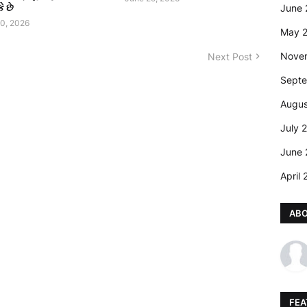
ે છે
June 
0, 2026
May 
Nove
Next Post
Sept
Augus
July 
June 
April
AB
FEA