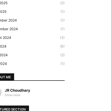
2025
(2)
2025
(1)
mber 2024
(1)
ember 2024
(1)
t 2024
(3)
2024
(6)
2024
(2)
 2024
(1)
OUT ME
JR Choudhary
Show more
TURED SECTION