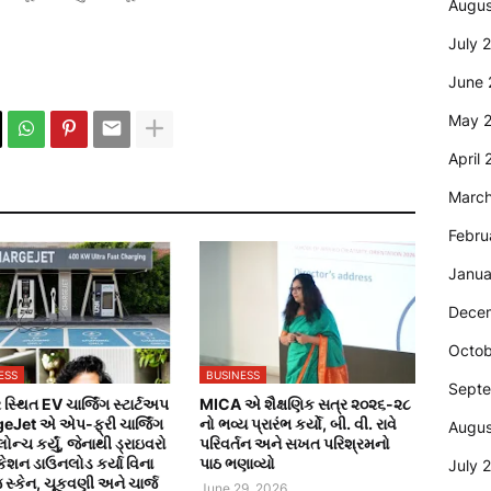
Augus
July 
June 
May 
April
Marc
Febru
Janua
Dece
Octob
ESS
BUSINESS
Sept
સ્થિત EV ચાર્જિંગ સ્ટાર્ટઅપ
MICA એ શૈક્ષણિક સત્ર ૨૦૨૬-૨૮
eJet એ એપ-ફ્રી ચાર્જિંગ
નો ભવ્ય પ્રારંભ કર્યો, બી. વી. રાવે
Augus
ન્ચ કર્યું, જેનાથી ડ્રાઇવરો
પરિવર્તન અને સખત પરિશ્રમનો
ેશન ડાઉનલોડ કર્યા વિના
પાઠ ભણાવ્યો
July 
સ્કેન, ચૂકવણી અને ચાર્જ
June 29, 2026