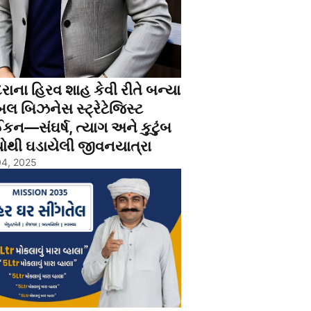
રાના હિરવ શાહ કેવી રીતે બન્યા
બલ બિઝનેસ સ્ટ્રેટેજિસ્ટ
ન—સંઘર્ષ, ત્યાગ અને કુટુંબ
યોથી ઘડાયેલી જીવનયાત્રા
4, 2025