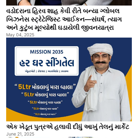
વડોદરાના હિરવ શાહ કેવી રીતે બન્યા ગ્લોબલ
બિઝનેસ સ્ટ્રેટેજિસ્ટ આઈકન—સંઘર્ષ, ત્યાગ
અને કુટુંબ મૂલ્યોથી ઘડાયેલી જીવનયાત્રા
May 04, 2025
એક ખેડૂત પુત્રએ હલાવી દીધું આખું તેલનું માર્કેટ
June 21, 2025