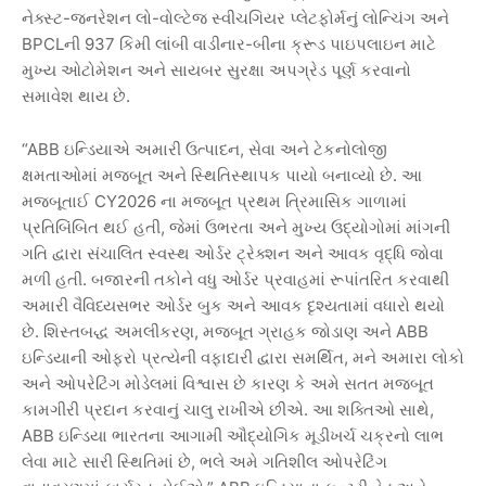
-
-
નેક્સ્ટ
જનરેશન
લો
વોલ્ટેજ
સ્વીચગિયર
પ્લેટફોર્મનું
લોન્ચિંગ
અને
BPCL
937
-
ની
કિમી
લાંબી
વાડીનાર
બીના
ક્રૂડ
પાઇપલાઇન
માટે
મુખ્ય
ઓટોમેશન
અને
સાયબર
સુરક્ષા
અપગ્રેડ
પૂર્ણ
કરવાનો
.
સમાવેશ
થાય
છે
“ABB
,
ઇન્ડિયાએ
અમારી
ઉત્પાદન
સેવા
અને
ટેકનોલોજી
.
ક્ષમતાઓમાં
મજબૂત
અને
સ્થિતિસ્થાપક
પાયો
બનાવ્યો
છે
આ
CY2026
મજબૂતાઈ
ના
મજબૂત
પ્રથમ
ત્રિમાસિક
ગાળામાં
,
પ્રતિબિંબિત
થઈ
હતી
જેમાં
ઉભરતા
અને
મુખ્ય
ઉદ્યોગોમાં
માંગની
ગતિ
દ્વારા
સંચાલિત
સ્વસ્થ
ઓર્ડર
ટ્રેક્શન
અને
આવક
વૃદ્ધિ
જોવા
.
મળી
હતી
બજારની
તકોને
વધુ
ઓર્ડર
પ્રવાહમાં
રૂપાંતરિત
કરવાથી
અમારી
વૈવિધ્યસભર
ઓર્ડર
બુક
અને
આવક
દૃશ્યતામાં
વધારો
થયો
.
,
ABB
છે
શિસ્તબદ્ધ
અમલીકરણ
મજબૂત
ગ્રાહક
જોડાણ
અને
,
ઇન્ડિયાની
ઓફરો
પ્રત્યેની
વફાદારી
દ્વારા
સમર્થિત
મને
અમારા
લોકો
અને
ઓપરેટિંગ
મોડેલમાં
વિશ્વાસ
છે
કારણ
કે
અમે
સતત
મજબૂત
.
,
કામગીરી
પ્રદાન
કરવાનું
ચાલુ
રાખીએ
છીએ
આ
શક્તિઓ
સાથે
ABB
ઇન્ડિયા
ભારતના
આગામી
ઔદ્યોગિક
મૂડીખર્ચ
ચક્રનો
લાભ
,
લેવા
માટે
સારી
સ્થિતિમાં
છે
ભલે
અમે
ગતિશીલ
ઓપરેટિંગ