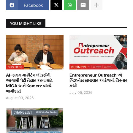
Facebook
YOU MIGHT LIKE
BUSINESS
BUSINESS
AI-સક્ષમ માર્કેટિંગ લીડર્સની
Entrepreneur Outreach એ
આગામી પેઢી તૈયાર કરવા માટે
બિઝનેસ સમાચાર કવરેજનો વિસ્તાર
MICA અને Komerz વચ્ચે
કર્યો
ભાગીદારી
July 05, 2026
August 03, 2026