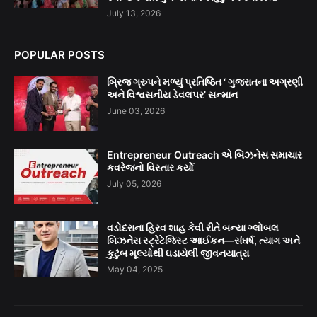
July 13, 2026
POPULAR POSTS
બ્રિજ ગ્રુપને મળ્યું પ્રતિષ્ઠિત ‘ ગુજરાતના અગ્રણી
અને વિશ્વસનીય ડેવલપર’ સન્માન
June 03, 2026
Entrepreneur Outreach એ બિઝનેસ સમાચાર
કવરેજનો વિસ્તાર કર્યો
July 05, 2026
વડોદરાના હિરવ શાહ કેવી રીતે બન્યા ગ્લોબલ
બિઝનેસ સ્ટ્રેટેજિસ્ટ આઈકન—સંઘર્ષ, ત્યાગ અને
કુટુંબ મૂલ્યોથી ઘડાયેલી જીવનયાત્રા
May 04, 2025