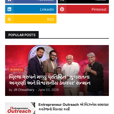
Linkedin
Pinterest
RSS
POPULAR POSTS
BUSINESS
બ્રિજ ગ્રુપને મળ્યું પ્રતિષ્ઠિત ‘ ગુજરાતના
અગ્રણી અને વિશ્વસનીય ડેવલપર’ સન્માન
by
JR Choudhary
-
June 03, 2026
Entrepreneur Outreach એ બિઝનેસ સમાચાર
કવરેજનો વિસ્તાર કર્યો