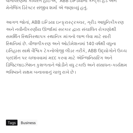
,” ABB
વાતાવરણમાં
કાર્યરત
હોઈએ
ઇન્ડિયાના
કન્ટ્રી
હેડ
અને
.
મેનેજિંગ
ડિરેક્ટર
સંજીવ
શર્મા
એ
જણાવ્યું
હતું
, ABB
,
આગળ
જોતાં
ઇન્ડિયા
ઇન્ફ્રાસ્ટ્રક્ચર
ગ્રીડ
આધુનિકીકરણ
અને
નવીનીકરણીય
ઊર્જામાં
સરકાર
દ્વારા
સંચાલિત
રોકાણોથી
સમર્થિત
સ્થિતિસ્થાપક
સ્થાનિક
માંગનો
લાભ
લેવા
માટે
સારી
.
140
સ્થિતિમાં
છે
વીજળીકરણ
અને
ઓટોમેશનમાં
વર્ષથી
વધુના
, ABB
ઇતિહાસ
સાથે
વૈશ્વિક
ટેકનોલોજી
લીડર
તરીકે
ઉદ્યોગોને
ઉચ્ચ
પ્રદર્શન
પર
ચલાવવામાં
મદદ
કરવા
માટે
એન્જિનિયરિંગ
અને
-
ડિજિટલાઇઝેશન
કુશળતાને
જોડીને
વધુ
ટકાઉ
અને
સંસાધન
કાર્યક્ષમ
ભવિષ્યને
સક્ષમ
બનાવવાનું
ચાલુ
રાખે
છે।
Tags
Business