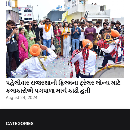
પહેલીવાર રાજસ્થાની ફિલ્મના ટ્રેલર લોન્ચ માટે
કલાકારોએ પગપાળા માર્ચ કાઢી હતી
August 24, 2024
CATEGORIES