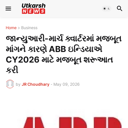
Home
Business
જાન્યુઆરી-માર્ચ ક્વાર્ટરમાં મજબૂત
માંગને કારણે ABB ઇન્ડિયાએ
CY2026 માટે મજબૂત શરૂઆત
કરી
by
JR Choudhary
-
May 09, 2026