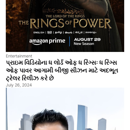
Entertainment
પ્રાઇમ વિડિયોના ધ લોર્ડ ઓફ ધ રિંગ્સઃ ધ રિંગ્સ
ઓફ પાવર આગામી બીજી સીઝન માટે અદભૂત
ટ્રેલર રિલીઝ કરે છે
July 26, 2024