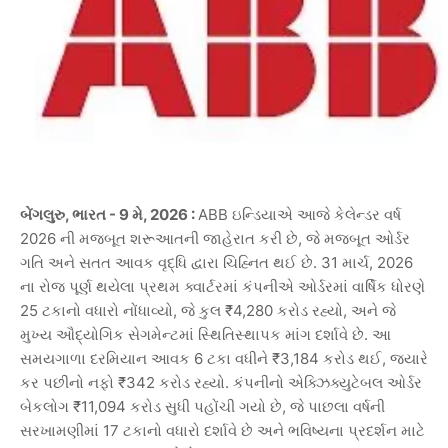
,
- 9
, 2026 :
ABB
બેંગલુરુ
ભારત
મે
ઇન્ડિયાએ
આજે
કેલેન્ડર
વર્ષ
2026
,
ની
મજબૂત
શરૂઆતની
જાહેરાત
કરી
છે
જે
મજબૂત
ઓર્ડર
. 31
, 2026
ગતિ
અને
સતત
આવક
વૃદ્ધિ
દ્વારા
ચિહ્નિત
થઈ
છે
માર્ચ
ના
રોજ
પૂર્ણ
થયેલા
પ્રથમ
ક્વાર્ટરમાં
કંપનીએ
ઓર્ડરમાં
વાર્ષિક
ધોરણે
25
,
₹4,280
,
ટકાનો
વધારો
નોંધાવ્યો
જે
કુલ
કરોડ
રહ્યો
અને
જે
.
મુખ્ય
ઔદ્યોગિક
સેગમેન્ટમાં
સ્થિતિસ્થાપક
માંગ
દર્શાવે
છે
આ
6
₹3,184
,
સમયગાળા
દરમિયાન
આવક
ટકા
વધીને
કરોડ
થઈ
જ્યારે
₹342
.
કર
પછીનો
નફો
કરોડ
રહ્યો
કંપનીનો
એક્ઝિક્યુટેબલ
ઓર્ડર
₹11,094
,
બેકલોગ
કરોડ
સુધી
પહોંચી
ગયો
છે
જે
પાછલા
વર્ષની
17
સરખામણીમાં
ટકાનો
વધારો
દર્શાવે
છે
અને
ભવિષ્યના
પ્રદર્શન
માટે