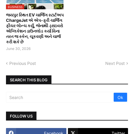
BUSINESS
જયપુર સ્થિત EV ચાર્જિંગ સ્ટાર્ટઅપ
ChargeJet એ એપ-ફ્રી ચાર્જિંગ
ફીચર લોન્ચ કર્યું, જેનાથી ડ્રાઇવરો
એપ્લિકેશન ડાઉનલોડ કર્યા વિના
તરત જ સ્કેન, ચૂકવણી અને ચાર્જ
કરી શકે છે
June 30, 2026
Previous Post
Next Post
SEARCH THIS BLOG
FOLLOW US
Facebook
Twitter