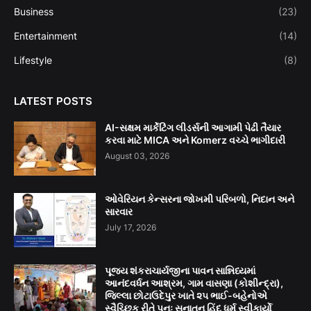
Business
(23)
Entertainment
(14)
Lifestyle
(8)
LATEST POSTS
AI-સક્ષમ માર્કેટિંગ લીડર્સની આગામી પેઢી તૈયાર
કરવા માટે MICA અને Komerz વચ્ચે ભાગીદારી
August 03, 2026
ઓવેરિયન કેન્સરના જોખમી પરિબળો, નિદાન અને
સારવાર
July 17, 2026
પૂજ્ય શંકરાચાર્યજીના પાવન સાન્નિધ્યમાં
આનંદવર્ધન આશ્રમ, ગામ વાસણા (કોશીન્દ્રા),
જિલ્લા છોટાઉદેપુર ખાતે ૨૫ ભાઈ-બહેનોએ
સ્વૈચ્છિક રીતે પુનઃ સનાતન હિંદુ ધર્મ સ્વીકાર્યો