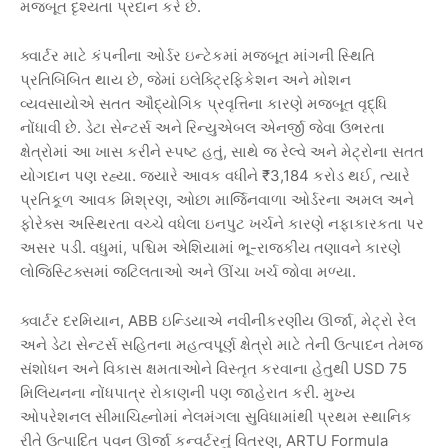
.
મજબૂત
દૃશ્યતા
પ્રદાન
કરે
છે
ક્વાર્ટર
માટે
કંપનીના
ઓર્ડર
ઇન્ટેકમાં
મજબૂત
માંગની
સ્થિતિ
,
પ્રતિબિંબિત
થાય
છે
જેમાં
ઇલેક્ટ્રિફિકેશન
અને
મોશન
વ્યવસાયોએ
સતત
ઔદ્યોગિક
પ્રવૃત્તિના
કારણે
મજબૂત
વૃદ્ધિ
.
નોંધાવી
છે
ડેટા
સેન્ટર્સ
અને
રિન્યુએબલ
એનર્જી
જેવા
ઉભરતા
,
ક્ષેત્રોમાં
આ
ખાસ
કરીને
સ્પષ્ટ
હતું
સાથે
જ
રેલ્વે
અને
મેટ્રોના
સતત
.
₹3,184
,
યોગદાન
પણ
રહ્યા
જ્યારે
આવક
વધીને
કરોડ
થઈ
ત્યારે
,
પ્રતિકૂળ
આવક
મિશ્રણ
ઓછા
માર્જિનવાળા
ઓર્ડરના
અમલ
અને
ફોરેક્સ
અસ્થિરતા
વચ્ચે
વધેલા
ઇનપુટ
ખર્ચને
કારણે
નફાકારકતા
પર
.
,
-
અસર
પડી
વધુમાં
પશ્ચિમ
એશિયામાં
ભૂ
રાજકીય
તણાવને
કારણે
.
લોજિસ્ટિક્સમાં
જટિલતાઓ
અને
ઊંચા
ખર્ચ
જોવા
મળ્યા
, ABB
,
ક્વાર્ટર
દરમિયાન
ઇન્ડિયાએ
નવીનીકરણીય
ઊર્જા
મેટ્રો
રેલ
અને
ડેટા
સેન્ટર્સ
સહિતના
મહત્વપૂર્ણ
ક્ષેત્રો
માટે
તેની
ઉત્પાદન
તેમજ
USD 75
સંશોધન
અને
વિકાસ
ક્ષમતાઓને
વિસ્તૃત
કરવાના
હેતુથી
.
મિલિયનના
નોંધપાત્ર
રોકાણની
પણ
જાહેરાત
કરી
મુખ્ય
ઓપરેશનલ
સીમાચિહ્નોમાં
નેલમંગલા
સુવિધામાંથી
પ્રથમ
સ્થાનિક
, ARTU Formula
રીતે
ઉત્પાદિત
પવન
ઊર્જા
કન્વર્ટરનું
વિતરણ