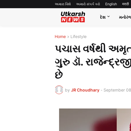
અમારા વિશે
અમારો સંપર્ક કરો
English
मराठी
દેશ
મનોરં
Home
Lifestyle
પચાસ વર્ષથી અમૃ
ગુરુ ડૉ. રાજેન્દ્
છે
by
JR Choudhary
-
September 08