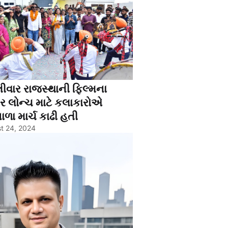
ીવાર રાજસ્થાની ફિલ્મના
લર લોન્ચ માટે કલાકારોએ
ળા માર્ચ કાઢી હતી
t 24, 2024