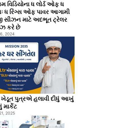
ઇમ વિડિયોના ધ લોર્ડ ઓફ ધ
્સઃ ધ રિંગ્સ ઓફ પાવર આગામી
ી સીઝન માટે અદભૂત ટ્રેલર
ઝ કરે છે
26, 2024
ેડૂત પુત્રએ હલાવી દીધું આખું
ં માર્કેટ
21, 2025