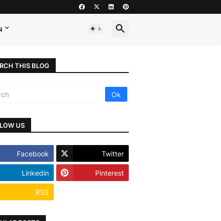
ય
RCH THIS BLOG
LOW US
Facebook
Twitter
Linkedin
Pinterest
RSS