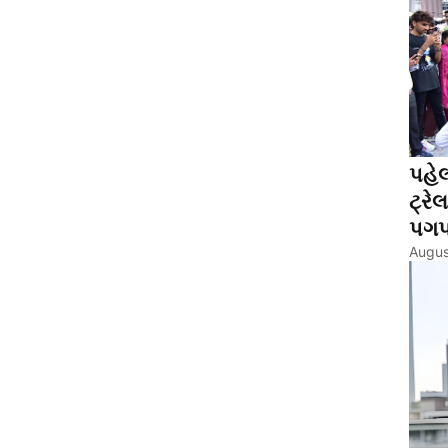
પહેલ
ટ્રે
પગપા
Augus