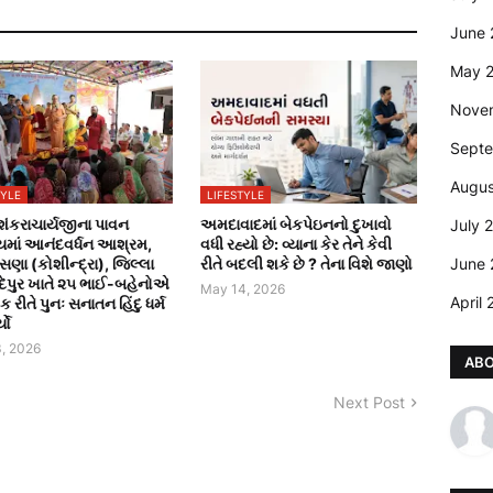
June 
May 
Nove
Sept
Augus
TYLE
LIFESTYLE
શંકરાચાર્યજીના પાવન
અમદાવાદમાં બેકપેઇનનો દુખાવો
July 
ધ્યમાં આનંદવર્ધન આશ્રમ,
વધી રહ્યો છે: વ્યાના કેર તેને કેવી
June 
સણા (કોશીન્દ્રા), જિલ્લા
રીતે બદલી શકે છે ? તેના વિશે જાણો
દેપુર ખાતે ૨૫ ભાઈ-બહેનોએ
May 14, 2026
April
િક રીતે પુનઃ સનાતન હિંદુ ધર્મ
યો
3, 2026
AB
Next Post