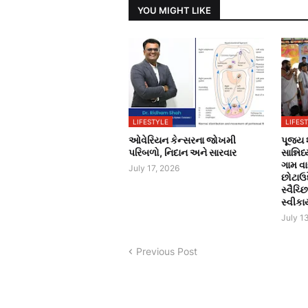
YOU MIGHT LIKE
LIFESTYLE
LIFES
ઓવેરિયન કેન્સરના જોખમી
પૂજ્ય 
પરિબળો, નિદાન અને સારવાર
સાન્નિ
ગામ વા
July 17, 2026
છોટાઉ
સ્વૈચ્છ
સ્વીકાર્
July 1
Previous Post