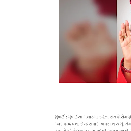
મુંબઈ
:
મુંબઈના
મલાડમાં
રહેતા
સંતશિરોમણ
મ્બર
૨૦૨૫ના
રોજ
સવારે
અવસાન
થયું
.
તેમ
હતું
.
તેઓ
છેલ્લા
પચાસ
વર્ષથી
અમૃત
વાણી