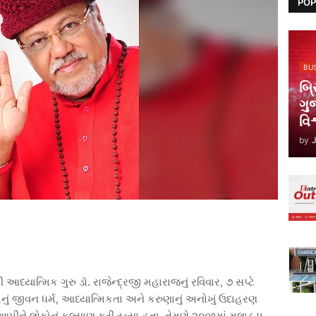
POP
BU
બ્ર
ગુ
વિ
by
ી
આધ્યાત્મિક
ગુરુ
ડૉ
.
રાજેન્દ્રજી
મહારાજનું
રવિવાર
,
૭
સપ્ટે
નું
જીવન
ધર્મ
,
આધ્યાત્મિકતા
અને
કરુણાનું
અનોખું
ઉદાહરણ
આપીને
લોકોનું
કલ્યાણ
કરી
રહ્યા
હતા
.
તેમણે
૨૦૦૧માં
મલાડ
પ