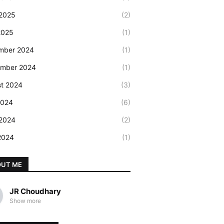
2025
(2)
2025
(1)
mber 2024
(1)
ember 2024
(1)
t 2024
(3)
2024
(6)
2024
(2)
 2024
(1)
OUT ME
JR Choudhary
Show more