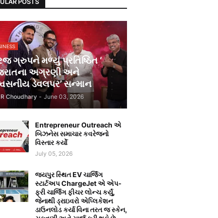
ULAR POSTS
SINESS
િજ ગ્રુપને મળ્યું પ્રતિષ્ઠિત ‘
જરાતના અગ્રણી અને
શ્વસનીય ડેવલપર’ સન્માન
JR Choudhary
-
June 03, 2026
Entrepreneur Outreach એ
બિઝનેસ સમાચાર કવરેજનો
વિસ્તાર કર્યો
July 05, 2026
જયપુર સ્થિત EV ચાર્જિંગ
સ્ટાર્ટઅપ ChargeJet એ એપ-
ફ્રી ચાર્જિંગ ફીચર લોન્ચ કર્યું,
જેનાથી ડ્રાઇવરો એપ્લિકેશન
ડાઉનલોડ કર્યા વિના તરત જ સ્કેન,