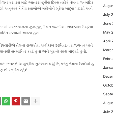
ભોજન
કરાવવા
માટે
આંતરરાષ્ટ્રીય
દિવસ
તરીકે
તેમના
જન્મદિવ
Augus
ેશો
અનુસાર
વિવિધ
સ્થળોએ
ગરીબોને
શ્રેષ્ઠ
ખાદ્ય
પદાર્થો
અને
July 
June 
૧૯માં
રાજસ્થાનના
ઝુનઝુનુ
સ્થિત
જગદીશ
ઝાબરમલ
ટિબ્રેવા
May 
માનિત
કરવામાં
આવ્યા
હતા
.
April
કોશ્યારીએ
તેમના
રાજકીય
કાર્યકાળ
દરમિયાન
રાજભવન
ખાતે
Marc
્માનથી
સન્માનિત
કર્યા
હતા
અને
ગુરુનો
સાથ
માણ્યો
હતો
.
Febru
મિક
જગતને
અપૂરણીય
નુકસાન
થયું
છે
,
પરંતુ
તેમના
ઉપદેશો
હં
Janua
રણાનો
સ્ત્રોત
રહેશે
.
Dece
Octob
Sept
Augus
July 