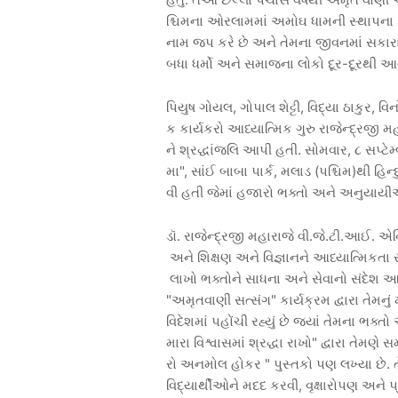
શ્ચિમના
ઓરલામમાં
અમોઘ
ધામની
સ્થાપના
નામ
જપ
કરે
છે
અને
તેમના
જીવનમાં
સકાર
બધા
ધર્મો
અને
સમાજના
લોકો
દૂર
-
દૂરથી
આ
પિયુષ
ગોયલ
,
ગોપાલ
શેટ્ટી
,
વિદ્યા
ઠાકુર
,
વિન
ક
કાર્યકરો
આધ્યાત્મિક
ગુરુ
રાજેન્દ્રજી
મહ
ને
શ્રદ્ધાંજલિ
આપી
હતી
.
સોમવાર
,
૮
સપ્ટેમ
મા
",
સાંઈ
બાબા
પાર્ક
,
મલાડ
(
પશ્ચિમ
)
થી
હિન્દ
વી
હતી
જેમાં
હજારો
ભક્તો
અને
અનુયાય
ડૉ
.
રાજેન્દ્રજી
મહારાજે
વી
.
જે
.
ટી
.
આઈ
.
એન
અને
શિક્ષણ
અને
વિજ્ઞાનને
આધ્યાત્મિકતા
લાખો
ભક્તોને
સાધના
અને
સેવાનો
સંદેશ
આપ
"
અમૃતવાણી
સત્સંગ
"
કાર્યક્રમ
દ્વારા
તેમનું
વિદેશમાં
પહોંચી
રહ્યું
છે
જ્યાં
તેમના
ભક્તો
મારા
વિશ્વાસમાં
શ્રદ્ધા
રાખો
"
દ્વારા
તેમણે
સમ
રો
અનમોલ
હોકર
"
પુસ્તકો
પણ
લખ્યા
છે
.
વિદ્યાર્થીઓને
મદદ
કરવી
,
વૃક્ષારોપણ
અને
પ