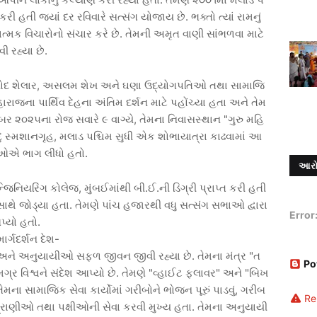
કરી
હતી
જ્યાં
દર
રવિવારે
સત્સંગ
યોજાય
છે
.
ભક્તો
ત્યાં
રામનું
ાત્મક
વિચારોનો
સંચાર
કરે
છે
.
તેમની
અમૃત
વાણી
સાંભળવા
માટે
વી
રહ્યા
છે
.
ોદ
શેલાર
,
અસલમ
શેખ
અને
ઘણા
ઉદ્યોગપતિઓ
તથા
સામાજિ
ારાજના
પાર્થિવ
દેહના
અંતિમ
દર્શન
માટે
પહોંચ્યા
હતા
અને
તેમ
્બર
૨૦૨૫ના
રોજ
સવારે
૯
વાગ્યે
,
તેમના
નિવાસસ્થાન
"
ગુરુ
મહિ
ુ
સ્મશાનગૃહ
,
મલાડ
પશ્ચિમ
સુધી
એક
શોભાયાત્રા
કાઢવામાં
આ
ીઓએ
ભાગ
લીધો
હતો
.
આરો
્જિનિયરિંગ
કોલેજ
,
મુંબઈમાંથી
બી
.
ઈ
.
ની
ડિગ્રી
પ્રાપ્ત
કરી
હતી
સાથે
જોડ્યા
હતા
.
તેમણે
પાંચ
હજારથી
વધુ
સત્સંગ
સભાઓ
દ્વારા
Error
્યો
હતો
.
માર્ગદર્શન
દેશ
-
અને
અનુયાયીઓ
સફળ
જીવન
જીવી
રહ્યા
છે
.
તેમના
મંત્ર
"
ત
Po
ગ્ર
વિશ્વને
સંદેશ
આપ્યો
છે
.
તેમણે
"
વ્હાઈટ
ફ્લાવર
"
અને
"
બિખ
તેમના
સામાજિક
સેવા
કાર્યોમાં
ગરીબોને
ભોજન
પૂરું
પાડવું
,
ગરીબ
Re
્રાણીઓ
તથા
પક્ષીઓની
સેવા
કરવી
મુખ્ય
હતા
.
તેમના
અનુયાયી