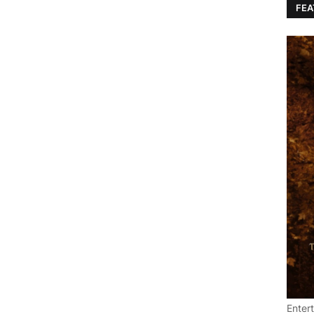
FEA
Enter