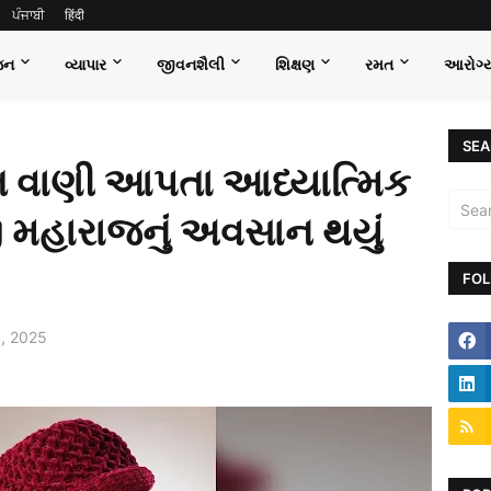
ਪੰਜਾਬੀ
हिंदी
જન
વ્યાપાર
જીવનશૈલી
શિક્ષણ
રમત
આરોગ્
SEA
ત વાણી આપતા આધ્યાત્મિક
રજી મહારાજનું અવસાન થયું
FOL
, 2025