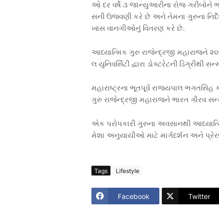
ઓ
દર
વર્ષે
૩
જાન્યુઆરીના
રોજ
ગરીબોને
સની
ઉજવણી
કરે
છે
અને
તેમના
ગુરુના
નિર્દ
ખાસ
વાનગીઓનું
વિતરણ
કરે
છે
.
આધ્યાત્મિક
ગુરુ
રાજેન્દ્રજી
મહારાજને
૨૦
લ
યુનિવર્સિટી
દ્વારા
ડોક્ટરેટની
ડિગ્રીથી
સન્
મહારાષ્ટ્રના
ભૂતપૂર્વ
રાજ્યપાલ
ભગતસિંહ
ગુરુ
રાજેન્દ્રજી
મહારાજને
ભારત
ગૌરવ
સન
એક
પરોપકારી
ગુરુના
અવસાનથી
આધ્યાત્
મેશા
અનુયાયીઓ
માટે
માર્ગદર્શન
અને
પ્રે
Tags
Lifestyle
Facebook
Twitter