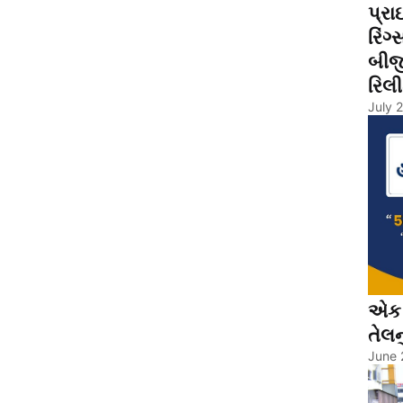
પ્રા
રિંગ
બીજ
રિલી
July 
એક ખ
તેલનુ
June 